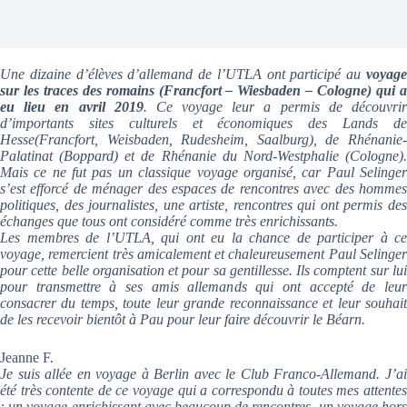
Une dizaine d’élèves d’allemand de l’UTLA ont participé au
voyage
sur les traces des romains
(Francfort – Wiesbaden – Cologne) qui 
eu lieu en avril 2019
. Ce voyage leur a permis de découvri
d’importants sites culturels et économiques des Lands de
Hesse(Francfort, Weisbaden, Rudesheim, Saalburg), de Rhénanie-
Palatinat (Boppard) et de Rhénanie du Nord-Westphalie (Cologne).
Mais ce ne fut pas un classique voyage organisé, car Paul Selinger
s’est efforcé de ménager des espaces de rencontres avec des hommes
politiques, des journalistes, une artiste, rencontres qui ont permis des
échanges que tous ont considéré comme très enrichissants.
Les membres de l’UTLA, qui ont eu la chance de participer à ce
voyage, remercient très amicalement et chaleureusement Paul Selinger
pour cette belle organisation et pour sa gentillesse. Ils comptent sur lui
pour transmettre à ses amis allemands qui ont accepté de leur
consacrer du temps, toute leur grande reconnaissance et leur souhait
de les recevoir bientôt à Pau pour leur faire découvrir le Béarn.
Jeanne F.
Je suis allée en voyage à Berlin avec le Club Franco-Allemand. J’ai
été très contente de ce voyage qui a correspondu à toutes mes attentes
: un voyage enrichissant avec beaucoup de rencontres, un voyage hors